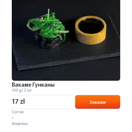
Вакаме Гунканы
100 g | 2 szt
17 zl
Закажи
Состав
-
Алергены