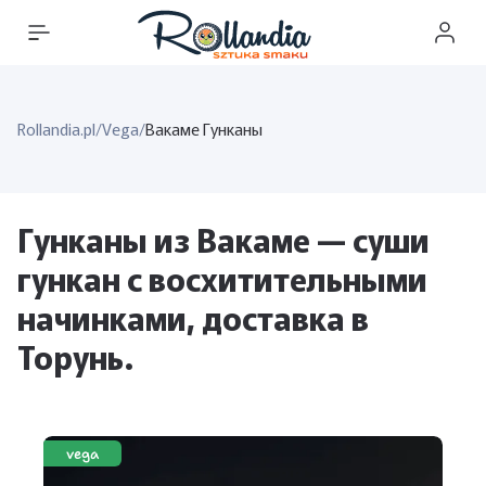
Rollandia.pl
/
Vega
/
Вакаме Гунканы
Гунканы из Вакаме — суши
гункан с восхитительными
начинками, доставка в
Торунь.
vega