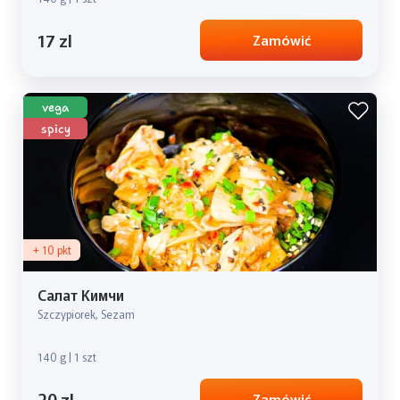
17 zl
Zamówić
vega
spicy
+ 10 pkt
Салат Кимчи
Szczypiorek, Sezam
140 g | 1 szt
20 zl
Zamówić