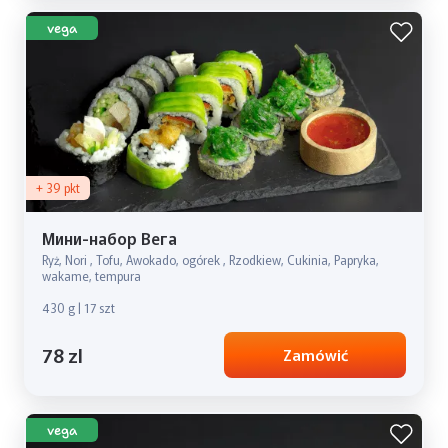
vega
+ 39 pkt
Мини-набор Вега
Ryż, Nori , Tofu, Awokado, ogórek , Rzodkiew, Cukinia, Papryka,
wakame, tempura
430 g | 17 szt
78 zl
Zamówić
vega