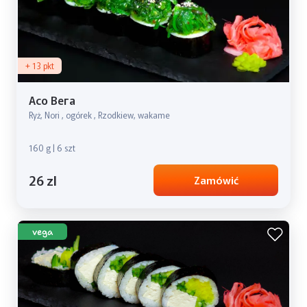
+ 13 pkt
Асо Вега
Ryż, Nori , ogórek , Rzodkiew, wakame
160 g | 6 szt
26 zl
Zamówić
vega