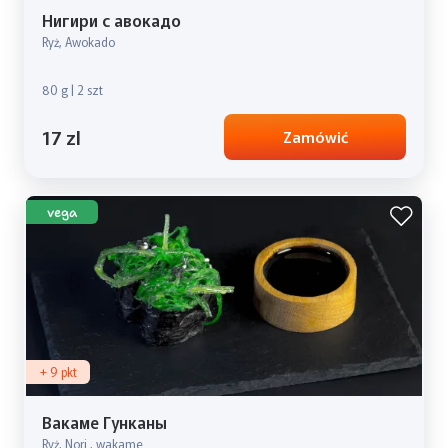
Нигири с авокадо
Ryż, Awokado
80 g | 2 szt
17 zl
Zamówić
vega
+ 9 pkt
Вакаме Гунканы
Ryż, Nori , wakame