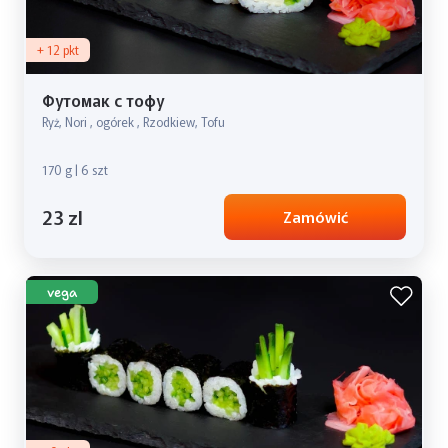
+ 12 pkt
Футомак с тофу
Ryż, Nori , ogórek , Rzodkiew, Tofu
170 g | 6 szt
23 zl
Zamówić
vega