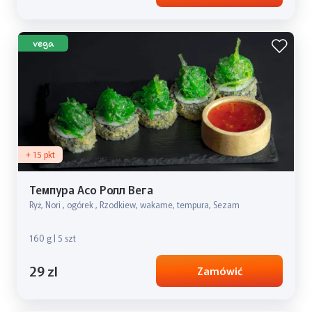
vega
+ 15 pkt
Темпура Асо Ролл Вега
Ryż, Nori , ogórek , Rzodkiew, wakame, tempura, Sezam
160 g | 5 szt
29 zl
Zamówić