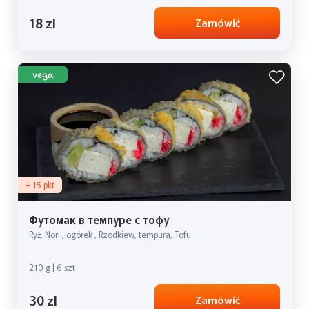
18 zl
Zamówić
vega
+ 15 pkt
Футомак в темпуре с тофу
Ryż, Nori , ogórek , Rzodkiew, tempura, Tofu
210 g | 6 szt
30 zl
Zamówić