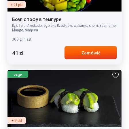
+ 21 pkt
Боул с тофу в темпуре
Ryż, Tofu, Awokado, ogórek , Rzodkiew, wakame, cherri, Edamame,
Mango, tempura
300 g | 1 szt
41 zl
Zamówić
vega
+ 9 pkt