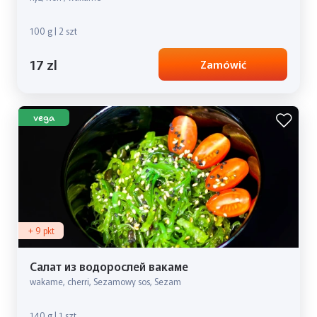
100 g | 2 szt
17 zl
Zamówić
vega
+ 9 pkt
Салат из водорослей вакаме
wakame, cherri, Sezamowy sos, Sezam
140 g | 1 szt