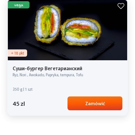
vega
+ 18 pkt
Суши-бургер Вегетарианский
Ryż, Nori , Awokado, Papryka, tempura, Tofu
350 g | 1 szt
45 zl
Zamówić