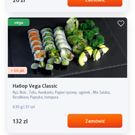
vega
+ 66 pkt
Набор Vega Classic
Ryż, Nori , Tofu, Awokado, Papier ryżowy, ogórek , Mix Salata,
Rzodkiew, Papryka, tempura
830 g | 37 szt
132 zl
Zamówić