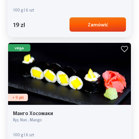
100 g | 6 szt
19 zl
Zamówić
vega
+ 9 pkt
Манго Хосомаки
Ryż, Nori , Mango
100 g | 6 szt