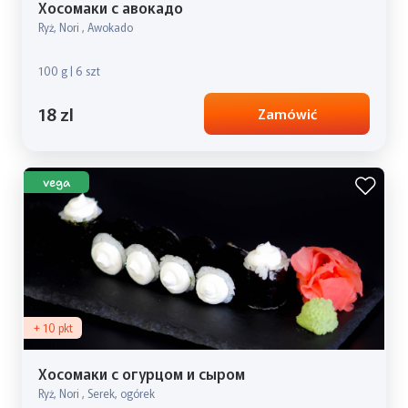
Хосомаки с авокадо
Ryż, Nori , Awokado
100 g | 6 szt
18 zl
Zamówić
vega
+ 10 pkt
Хосомаки с огурцом и сыром
Ryż, Nori , Serek, ogórek