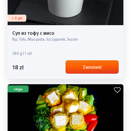
+ 9 pkt
Суп из тофу с мисо
Ryż, Tofu, Miso pasta, Szczypiorek, Sezam
280 g | 1 szt
18 zl
Zamówić
vega