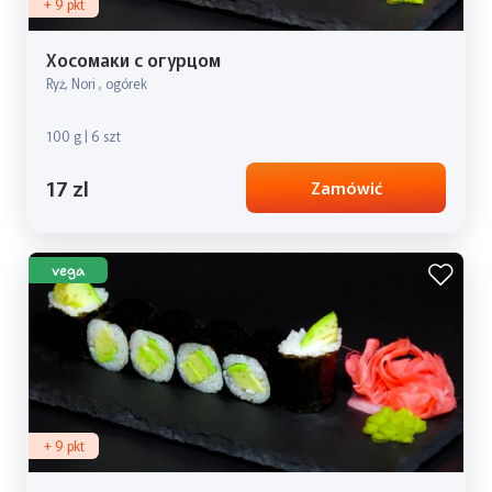
+ 9 pkt
Хосомаки с огурцом
Ryż, Nori , ogórek
100 g | 6 szt
17 zl
Zamówić
vega
+ 9 pkt