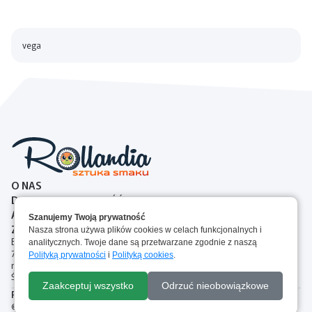
vega
O NAS
DOSTAWA I PŁATNOŚĆ
ALERGENY
Szanujemy Twoją prywatność
ZASADY ZWROTOW
Nasza strona używa plików cookies w celach funkcjonalnych i
Brejskiego 2A, 87-100 Toruń, Polska
analitycznych. Twoje dane są przetwarzane zgodnie z naszą
727 00 77 44
Polityką prywatności
i
Polityką cookies
.
rollandia.torun@gmail.com
Śledź nas:
Do koszyka
Zaakceptuj wszystko
Odrzuć nieobowiązkowe
Polityka Plików Cookie
Regulamin
Polityka prywatności
© Rollandia 2025. Wszelkie prawa zastrzeżone