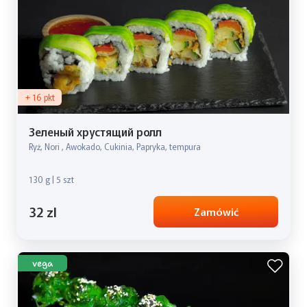
+ 16 pkt
Зеленый хрустящий ролл
Ryż, Nori , Awokado, Cukinia, Papryka, tempura
130 g | 5 szt
32 zl
Zamówić
vega