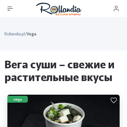
Rollandia.pl
/
Vega
Вега суши – свежие и
растительные вкусы
vega