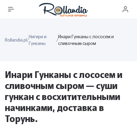
Нигири и
Инари Гунканы с лососем и
Rollandia.pl
/
/
Гунканы
сливочным сыром
Инари Гунканы с лососем и
сливочным сыром — суши
гункан с восхитительными
начинками, доставка в
Торунь.