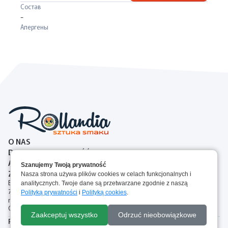
Состав
-
Алергены
O NAS
DOSTAWA I PŁATNOŚĆ
ALERGENY
Szanujemy Twoją prywatność
ZASADY ZWROTOW
Nasza strona używa plików cookies w celach funkcjonalnych i
Brejskiego 2A, 87-100 Toruń, Polska
analitycznych. Twoje dane są przetwarzane zgodnie z naszą
727 00 77 44
Polityką prywatności
i
Polityką cookies
.
rollandia.torun@gmail.com
Следите за нами:
В корзину
Zaakceptuj wszystko
Odrzuć nieobowiązkowe
Polityka Plików Cookie
Regulamin
Polityka prywatności