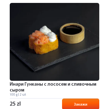
Инари Гунканы с лососем и сливочным
сыром
100 g | 2 szt
25 zl
Закажи