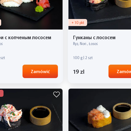
+ 10 pkt
и с копченым лососем
Гунканы с лососем
oś
Ryż, Nori , Łosoś
 szt
100 g | 2 szt
19 zl
Zamówić
Zamów