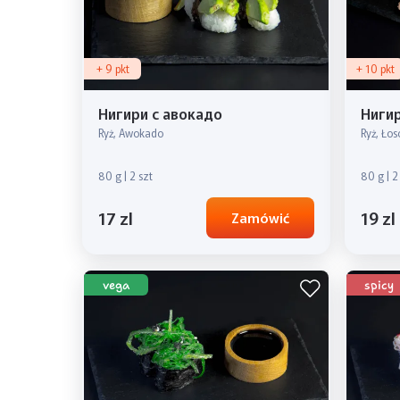
+ 9 pkt
+ 10 pkt
Нигири с авокадо
Нигир
Ryż, Awokado
Ryż, Łos
80 g | 2 szt
80 g | 2
17 zl
19 zl
Zamówić
vega
spicy