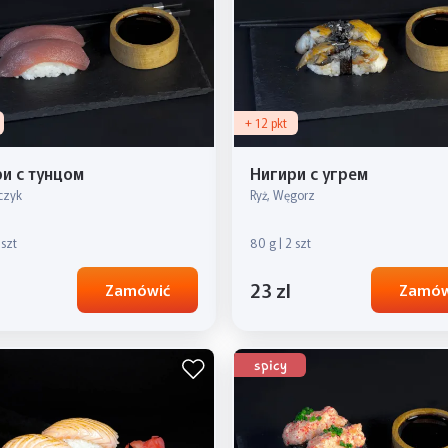
+ 12 pkt
и с тунцом
Нигири с угрем
czyk
Ryż, Węgorz
 szt
80 g | 2 szt
23 zl
Zamówić
Zamów
spicy