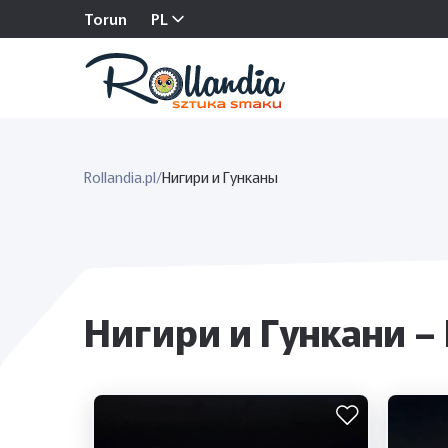
Torun
PL
Rollandia.pl
/
Нигири и Гунканы
Нигири и Гункани 