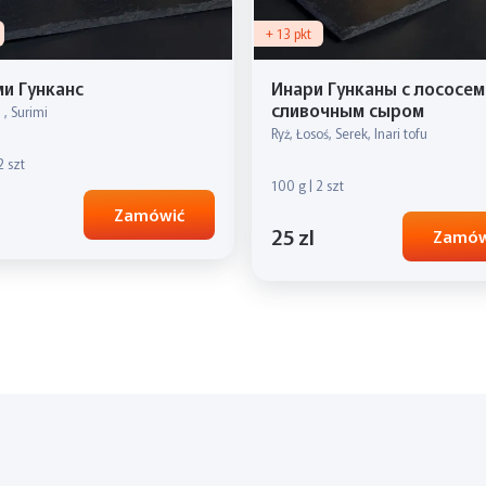
+ 13 pkt
и Гунканс
Инари Гунканы с лососем
сливочным сыром
 , Surimi
Ryż, Łosoś, Serek, Inari tofu
2 szt
100 g | 2 szt
Zamówić
25 zl
Zamów