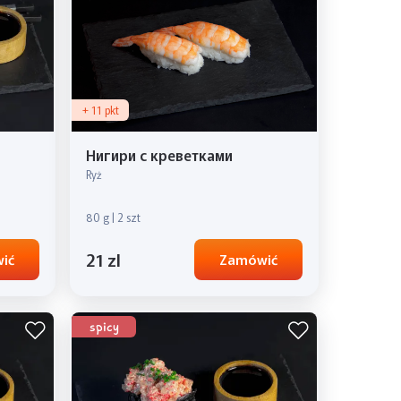
+ 11 pkt
Нигири с креветками
Ryż
80 g | 2 szt
21 zl
ić
Zamówić
spicy