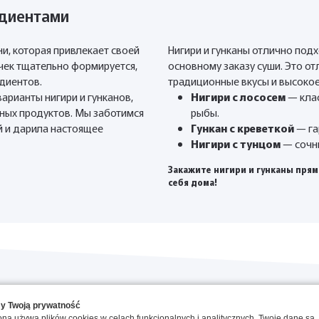
едиентами
ни, которая привлекает своей
Нигири и гунканы отлично подх
чек тщательно формируется,
основному заказу суши. Это от
едиентов.
традиционные вкусы и высокое
рианты нигири и гунканов,
Нигири с лососем
— клас
нных продуктов. Мы заботимся
рыбы.
й и дарила настоящее
Гункан с креветкой
— га
Нигири с тунцом
— сочны
Закажите нигири и гунканы прям
себя дома!
O NAS
y Twoją prywatność
ona używa plików cookies w celach funkcjonalnych i analitycznych. Twoje dane są