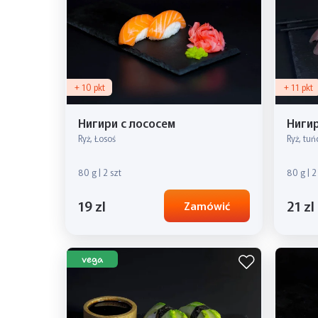
+ 10 pkt
+ 11 pkt
Нигири с лососем
Нигир
Ryż, Łosoś
Ryż, tuń
80 g | 2 szt
80 g | 2
19 zl
21 zl
Zamówić
vega