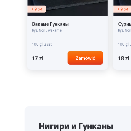
+ 9 pkt
+ 9 pkt
Вакаме Гунканы
Сурим
Ryż, Nori , wakame
Ryż, Nori
100 g | 2 szt
100 g | 
17 zl
18 zl
Zamówić
Нигири и Гунканы