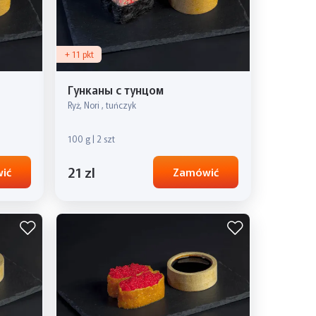
+ 11 pkt
Гунканы с тунцом
Ryż, Nori , tuńczyk
100 g | 2 szt
21 zl
ić
Zamówić