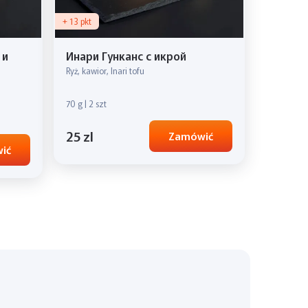
+ 13 pkt
 и
Инари Гунканс с икрой
Ryż, kawior, Inari tofu
70 g | 2 szt
25 zl
Zamówić
ić