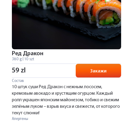
Ред Дракон
380 g | 10 szt
59 zl
Закажи
Состав
10 штук суши Ред Дракон с нежным лососем,
кремовым авокадо и хрустящим огурцом. Каждый
ролл украшен японским майонезом, тобико и свежим
зелёным луком – взрыв вкуса и свежести, от которого
текут слюнки!
Алергены