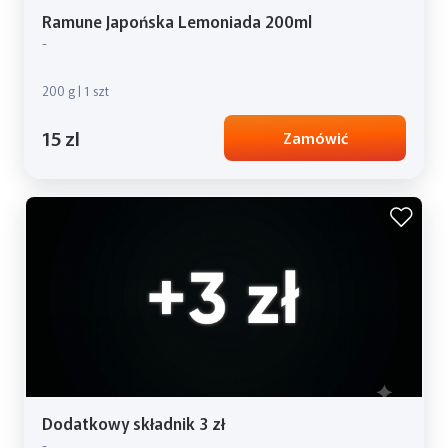
Ramune Japońska Lemoniada 200ml
-
200 g | 1 szt
15 zl
Zamówić
Dodatkowy składnik 3 zł
-