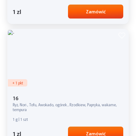
1 zl
Zamówić
+ 1 pkt
16
Ryż, Nori , Tofu, Awokado, ogórek , Rzodkiew, Papryka, wakame,
tempura
1 g | 1 szt
1 zl
Zamówić