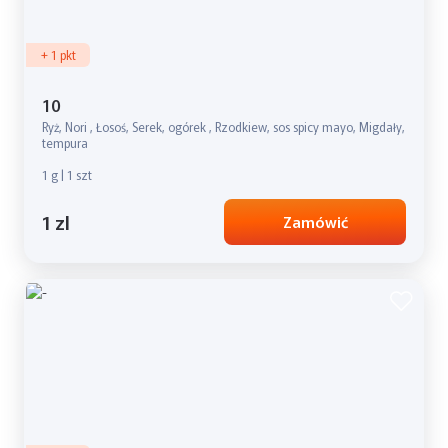
+ 1 pkt
10
Ryż, Nori , Łosoś, Serek, ogórek , Rzodkiew, sos spicy mayo, Migdały,
tempura
1 g | 1 szt
1 zl
Zamówić