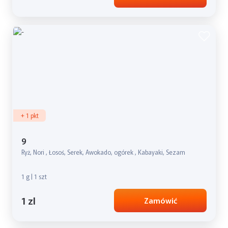
+ 1 pkt
9
Ryż, Nori , Łosoś, Serek, Awokado, ogórek , Kabayaki, Sezam
1 g | 1 szt
1 zl
Zamówić