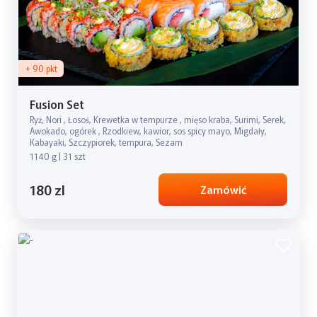
+ 90 pkt
Fusion Set
Ryż, Nori , Łosoś, Krewetka w tempurze , mięso kraba, Surimi, Serek,
Awokado, ogórek , Rzodkiew, kawior, sos spicy mayo, Migdały,
Kabayaki, Szczypiorek, tempura, Sezam
1140 g | 31 szt
180 zl
Zamówić