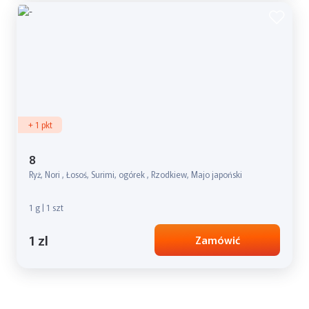
+ 1 pkt
8
Ryż, Nori , Łosoś, Surimi, ogórek , Rzodkiew, Majo japoński
1 g | 1 szt
1 zl
Zamówić