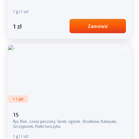
1 g | 1 szt
1 zl
Zamówić
+ 1 pkt
15
Ryż, Nori , Łosoś pieczony, Serek, ogórek , Rzodkiew, Kabayaki,
Szczypiorek, Płatki tuńczyka
1 g | 1 szt