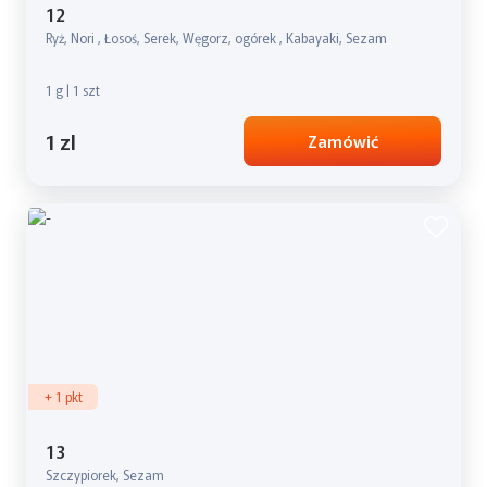
12
Ryż, Nori , Łosoś, Serek, Węgorz, ogórek , Kabayaki, Sezam
1 g | 1 szt
1 zl
Zamówić
+ 1 pkt
13
Szczypiorek, Sezam