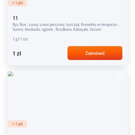
+ 1 pkt
11
Ryż, Nori , Łosoś, Łosoś pieczony, tuńczyk, Krewetka w tempurze ,
Surimi, Awokado, ogórek , Rzodkiew, Kabayaki, Sezam
1 g | 1 szt
1 zl
Zamówić
+ 1 pkt