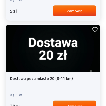
5 zl
Zamówić
Dostawa poza miasto 20 (8-11 km)
-
0 g | 1 szt
20 zl
Zamówić