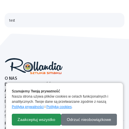
test
O NAS
DOSTAWA I PŁATNOŚĆ
ALERGENY
Szanujemy Twoją prywatność
ZASADY ZWROTOW
Nasza strona używa plików cookies w celach funkcjonalnych i
Brejskiego 2A, 87-100 Toruń, Polska
analitycznych. Twoje dane są przetwarzane zgodnie z naszą
727 00 77 44
Polityką prywatności
i
Polityką cookies
.
rollandia.torun@gmail.com
Śledź nas:
Do koszyka
Zaakceptuj wszystko
Odrzuć nieobowiązkowe
Polityka Plików Cookie
Regulamin
Polityka prywatności
© Rollandia 2025. Wszelkie prawa zastrzeżone