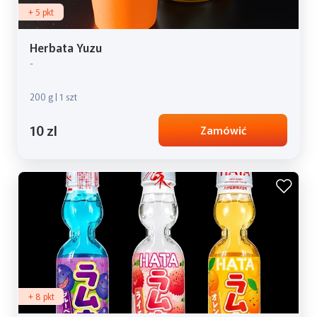
+ 5 pkt
Herbata Yuzu
-
200 g | 1 szt
10 zl
Zamówić
+ 8 pkt