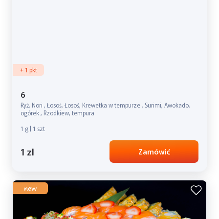
+ 1 pkt
6
Ryż, Nori , Łosoś, Łosoś, Krewetka w tempurze , Surimi, Awokado,
ogórek , Rzodkiew, tempura
1 g | 1 szt
1 zl
Zamówić
new