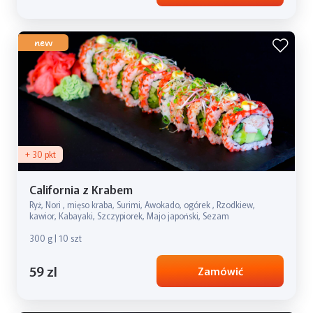
new
+ 30 pkt
California z Krabem
Ryż, Nori , mięso kraba, Surimi, Awokado, ogórek , Rzodkiew,
kawior, Kabayaki, Szczypiorek, Majo japoński, Sezam
300 g | 10 szt
59 zl
Zamówić