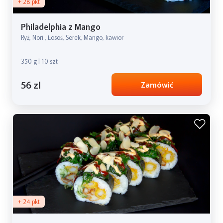
+ 28 pkt
Philadelphia z Mango
Ryż, Nori , Łosoś, Serek, Mango, kawior
350 g | 10 szt
56 zl
Zamówić
+ 24 pkt