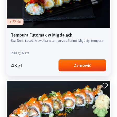
+ 22 pkt
Tempura Futomak w Migdałach
Ryż, Nori , Łosoś, Krewetka w tempurze , Surimi, Migdały, tempura
200 g | 6 szt
43 zl
Zamówić