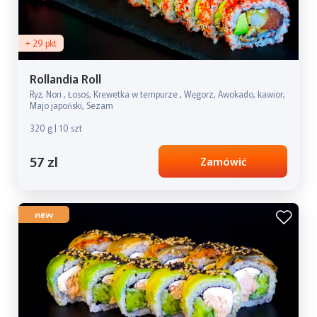
+ 29 pkt
Rollandia Roll
Ryż, Nori , Łosoś, Krewetka w tempurze , Węgorz, Awokado, kawior,
Majo japoński, Sezam
320 g | 10 szt
57 zl
Zamówić
new