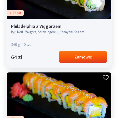
+ 32 pkt
Philadelphia z Węgorzem
Ryż, Nori , Węgorz, Serek, ogórek , Kabayaki, Sezam
340 g | 10 szt
64 zl
Zamówić