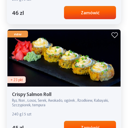
46 zl
Zamówić
new
+ 23 pkt
Crispy Salmon Roll
Ryż, Nori , Łosoś, Serek, Awokado, ogórek , Rzodkiew, Kabayaki,
Szczypiorek, tempura
240 g | 5 szt
45 zl
Zamówić