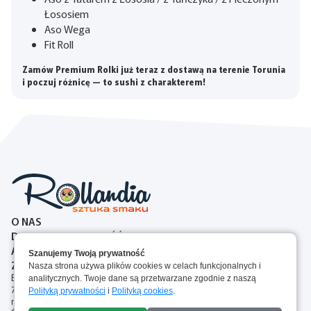
Łososiem
Aso Wega
Fit Roll
Zamów Premium Rolki już teraz z dostawą na terenie Torunia
i poczuj różnicę — to sushi z charakterem!
O NAS
DOSTAWA I PŁATNOŚĆ
ALERGENY
Szanujemy Twoją prywatność
ZASADY ZWROTOW
Nasza strona używa plików cookies w celach funkcjonalnych i
Brejskiego 2A, 87-100 Toruń, Polska
analitycznych. Twoje dane są przetwarzane zgodnie z naszą
727 00 77 44
Polityką prywatności
i
Polityką cookies
.
rollandia.torun@gmail.com