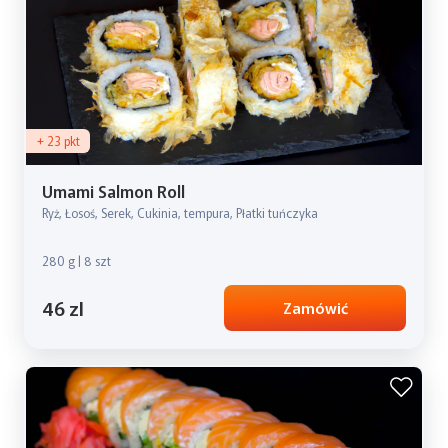
+ 23 pkt
Umami Salmon Roll
Ryż, Łosoś, Serek, Cukinia, tempura, Płatki tuńczyka
280 g | 8 szt
46 zl
Zamówić