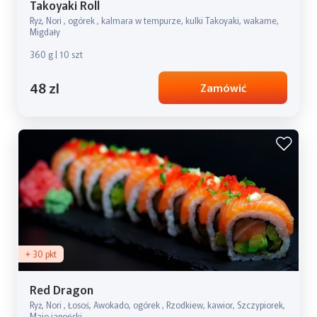
Takoyaki Roll
Ryż, Nori , ogórek , kalmara w tempurze, kulki Takoyaki, wakame,
Migdały
360 g | 10 szt
48 zl
Zamówić
+ 30 pkt
Red Dragon
Ryż, Nori , Łosoś, Awokado, ogórek , Rzodkiew, kawior, Szczypiorek,
Majo japoński