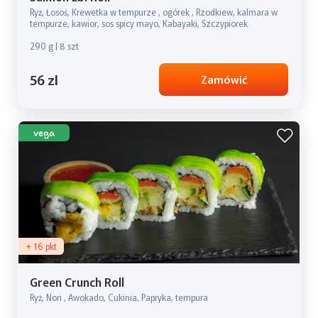
Ryż, Łosoś, Krewetka w tempurze , ogórek , Rzodkiew, kalmara w
tempurze, kawior, sos spicy mayo, Kabayaki, Szczypiorek
290 g | 8 szt
56 zl
Zamówić
vega
+ 16 pkt
Green Crunch Roll
Ryż, Nori , Awokado, Cukinia, Papryka, tempura