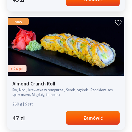
new
+ 24 pkt
Almond Crunch Roll
Ryż, Nori , Krewetka w tempurze , Serek, ogórek , Rzodkiew, sos
spicy mayo, Migdały, tempura
260 g | 6 szt
47 zl
Zamówić