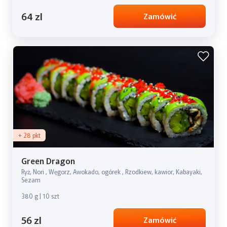
64 zl
Zamówić
+ 28 pkt
Green Dragon
Ryż, Nori , Węgorz, Awokado, ogórek , Rzodkiew, kawior, Kabayaki,
Sezam
380 g | 10 szt
56 zl
Zamówić