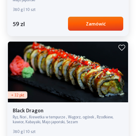
380 g | 10 szt
59 zl
Zamówić
+ 32 pkt
Black Dragon
Ryż, Nori , Krewetka w tempurze , Węgorz, ogórek , Rzodkiew,
kawior, Kabayaki, Majo japoński, Sezam
380 g | 10 szt