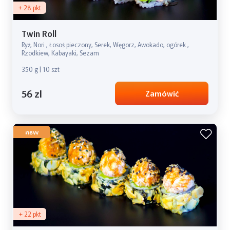
+ 28 pkt
Twin Roll
Ryż, Nori , Łosoś pieczony, Serek, Węgorz, Awokado, ogórek ,
Rzodkiew, Kabayaki, Sezam
350 g | 10 szt
56 zl
Zamówić
new
+ 22 pkt