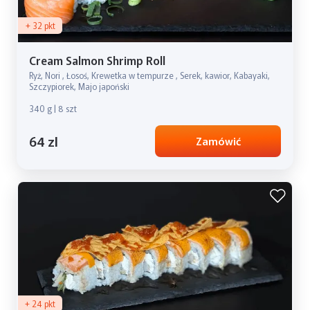
+ 32 pkt
Cream Salmon Shrimp Roll
Ryż, Nori , Łosoś, Krewetka w tempurze , Serek, kawior, Kabayaki,
Szczypiorek, Majo japoński
340 g | 8 szt
64 zl
Zamówić
+ 24 pkt