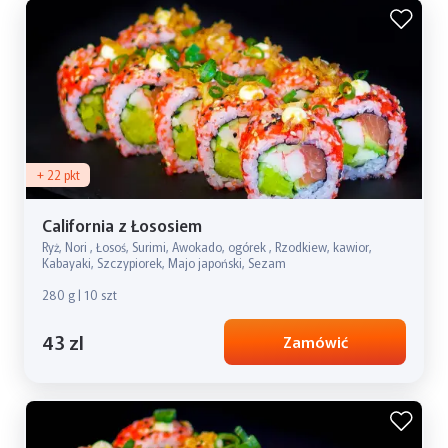
+ 22 pkt
California z Łososiem
Ryż, Nori , Łosoś, Surimi, Awokado, ogórek , Rzodkiew, kawior,
Kabayaki, Szczypiorek, Majo japoński, Sezam
280 g | 10 szt
43 zl
Zamówić