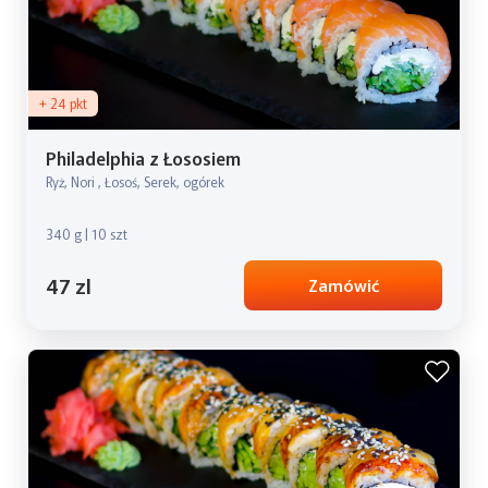
+ 24 pkt
Philadelphia z Łososiem
Ryż, Nori , Łosoś, Serek, ogórek
340 g | 10 szt
47 zl
Zamówić