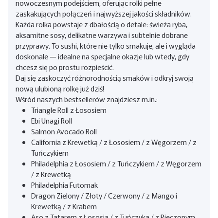
nowoczesnym podejściem, oferując rolki pełne
zaskakujących połączeń i najwyższej jakości składników.
Każda rolka powstaje z dbałością o detale: świeża ryba,
aksamitne sosy, delikatne warzywa i subtelnie dobrane
przyprawy. To sushi, które nie tylko smakuje, ale i wygląda
doskonale — idealne na specjalne okazje lub wtedy, gdy
chcesz się po prostu rozpieścić.
Daj się zaskoczyć różnorodnością smaków i odkryj swoją
nową ulubioną rolkę już dziś!
Wśród naszych bestsellerów znajdziesz m.in.:
Triangle Roll z Łososiem
Ebi Unagi Roll
Salmon Avocado Roll
California z Krewetką / z Łososiem / z Węgorzem / z
Tuńczykiem
Philadelphia z Łososiem / z Tuńczykiem / z Węgorzem
/ z Krewetką
Philadelphia Futomak
Dragon Zielony / Złoty / Czerwony / z Mango i
Krewetką / z Krabem
Aso z Tatarem z Łososia / z Tuńczyka / z Pieczonym