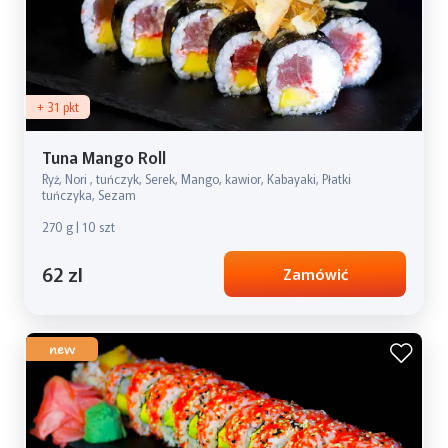
+ 31 pkt
Tuna Mango Roll
Ryż, Nori , tuńczyk, Serek, Mango, kawior, Kabayaki, Płatki
tuńczyka, Sezam
270 g | 10 szt
62 zl
Zamówić
new