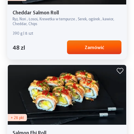
Cheddar Salmon Roll
Ryż, Nori , Łosoś, Krewetka w tempurze , Serek, ogórek , kawior,
Cheddar, Chips
390 g | 8 szt
48 zl
Zamówić
+ 28 pkt
Salmon Ebi Roll