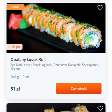
new
+ 26 pkt
Opalany Łosoś Roll
Ryż, Nori , Łosoś, Serek, ogórek , Rzodkiew, Kabayaki, Szczypiorek,
Sezam
380 g | 10 szt
51 zl
Zamówić