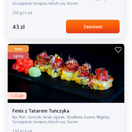
Szczypiorek, tempura, kimchi sos, Sezam
230 g | 5 szt
43 zl
Zamówić
new
spicy
+ 23 pkt
Fenix z Tatarem Tuńczyka
Ryż, Nori , tuńczyk, Serek, ogórek , Rzodkiew, kawior, Migdały,
Szczypiorek, tempura, kimchi sos, Sezam
230 g | 5 szt