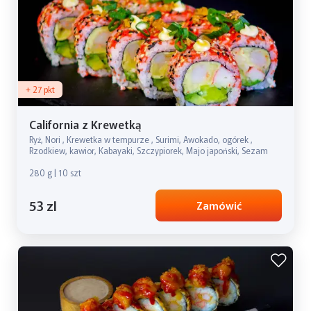
+ 27 pkt
California z Krewetką
Ryż, Nori , Krewetka w tempurze , Surimi, Awokado, ogórek ,
Rzodkiew, kawior, Kabayaki, Szczypiorek, Majo japoński, Sezam
280 g | 10 szt
53 zl
Zamówić