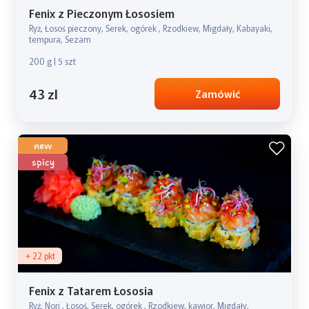
Fenix z Pieczonym Łososiem
Ryż, Łosoś pieczony, Serek, ogórek , Rzodkiew, Migdały, Kabayaki,
tempura, Sezam
200 g | 5 szt
43 zl
Zamówić
new
spicy
+ 22 pkt
Fenix z Tatarem Łososia
Ryż, Nori , Łosoś, Serek, ogórek , Rzodkiew, kawior, Migdały,