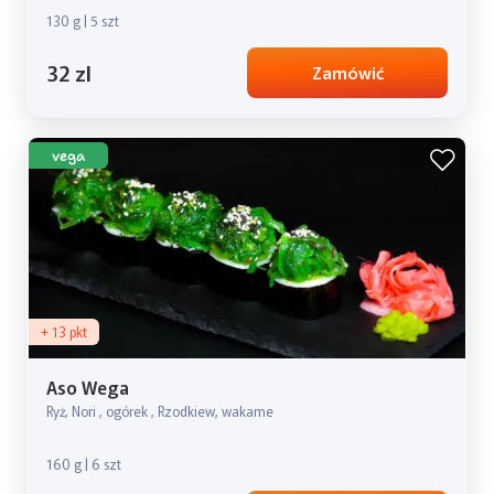
130 g | 5 szt
32 zl
Zamówić
vega
+ 13 pkt
Aso Wega
Ryż, Nori , ogórek , Rzodkiew, wakame
160 g | 6 szt