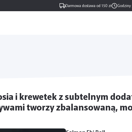
Darmowa dostawa od 150 zł
Godziny 
sia i krewetek z subtelnym doda
zywami tworzy zbalansowaną, mo
Salmon Ebi Roll