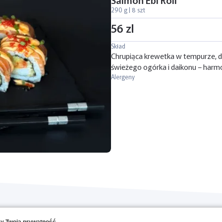
290 g | 8 szt
56 zl
Skład
Chrupiąca krewetka w tempurze, de
świeżego ogórka i daikonu – harm
Alergeny
O NAS