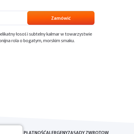
Zamówić
likatny łosoś i subtelny kalmar w towarzystwie
onijna rola o bogatym, morskim smaku.
DOSTAWA I PŁATNOŚĆ
ALERGENY
ZASADY ZWROTOW