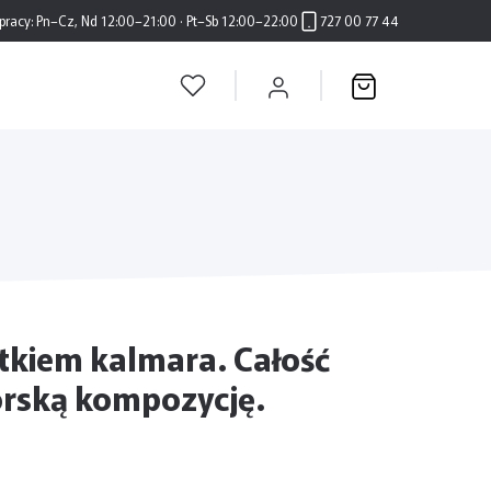
pracy:
Pn–Cz, Nd 12:00–21:00 · Pt–Sb 12:00–22:00
727 00 77 44
tkiem kalmara. Całość
rską kompozycję.