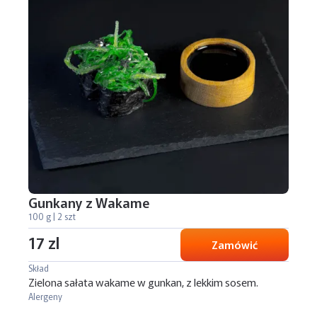
Gunkany z Wakame
100 g | 2 szt
17 zl
Zamówić
Skład
Zielona sałata wakame w gunkan, z lekkim sosem.
Alergeny