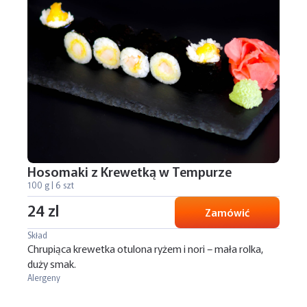
Hosomaki z Krewetką w Tempurze
100 g | 6 szt
24 zl
Zamówić
Skład
Chrupiąca krewetka otulona ryżem i nori – mała rolka,
duży smak.
Alergeny