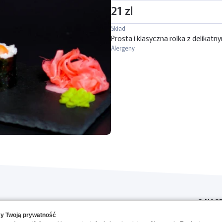
21 zl
Skład
Prosta i klasyczna rolka z delikat
Alergeny
O NAS
y Twoją prywatność