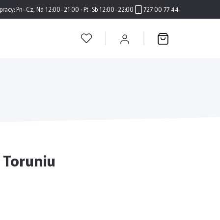
pracy:
Pn–Cz, Nd 12:00–21:00 · Pt–Sb 12:00–22:00
727 00 77 44
 Toruniu