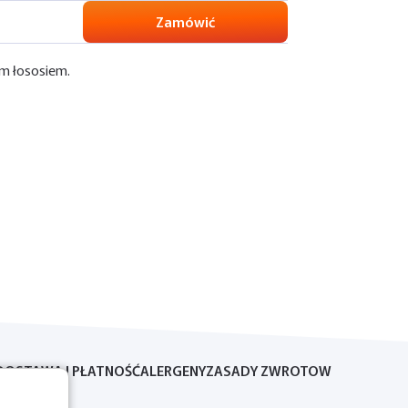
Zamówić
nym łososiem.
DOSTAWA I PŁATNOŚĆ
ALERGENY
ZASADY ZWROTOW