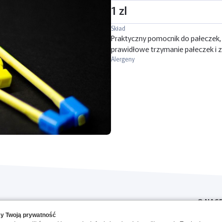
1 zl
Skład
Praktyczny pomocnik do pałeczek, i
prawidłowe trzymanie pałeczek i 
Alergeny
O NAS
y Twoją prywatność