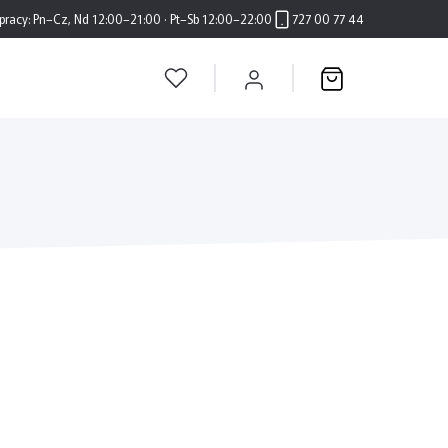
pracy:
Pn–Cz, Nd 12:00–21:00 · Pt–Sb 12:00–22:00
727 00 77 44