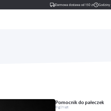
Darmowa dostawa od 150 zł
Godziny 
Pomocnik do pałeczek
0 g | 1 szt