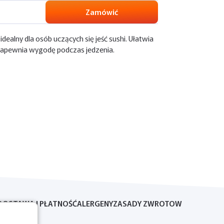
Zamówić
dealny dla osób uczących się jeść sushi. Ułatwia
zapewnia wygodę podczas jedzenia.
DOSTAWA I PŁATNOŚĆ
ALERGENY
ZASADY ZWROTOW