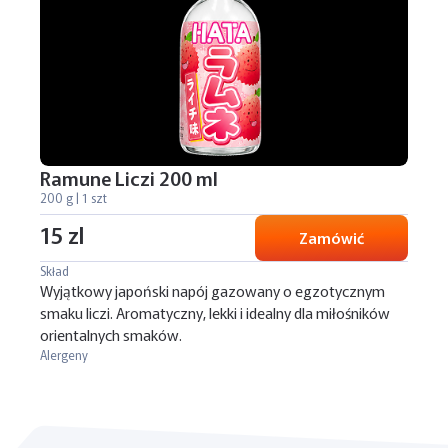
Ramune Liczi 200 ml
200 g | 1 szt
15 zl
Zamówić
Skład
Wyjątkowy japoński napój gazowany o egzotycznym
smaku liczi. Aromatyczny, lekki i idealny dla miłośników
orientalnych smaków.
Alergeny