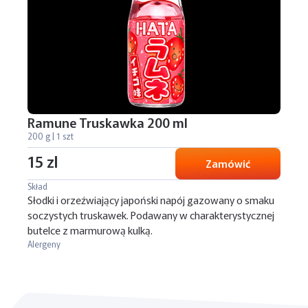
Ramune Truskawka 200 ml
200 g | 1 szt
15 zl
Zamówić
Skład
Słodki i orzeźwiający japoński napój gazowany o smaku
soczystych truskawek. Podawany w charakterystycznej
butelce z marmurową kulką.
Alergeny