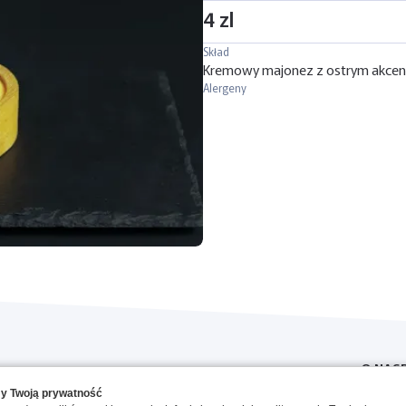
4 zl
Skład
Kremowy majonez z ostrym akcentem
Alergeny
O NAS
y Twoją prywatność