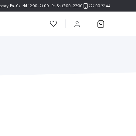
pracy:
Pn–Cz, Nd 12:00–21:00 · Pt–Sb 12:00–22:00
727 00 77 44