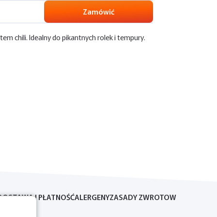
Zamówić
 chili. Idealny do pikantnych rolek i tempury.
DOSTAWA I PŁATNOŚĆ
ALERGENY
ZASADY ZWROTOW