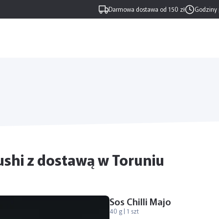
Darmowa dostawa od 150 zł
Godziny 
ushi z dostawą w Toruniu
Sos Chilli Majo
40 g | 1 szt