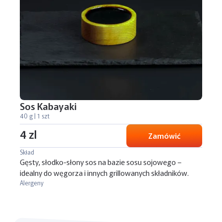
Sos Kabayaki
40 g | 1 szt
4 zl
Zamówić
Skład
Gęsty, słodko-słony sos na bazie sosu sojowego –
idealny do węgorza i innych grillowanych składników.
Alergeny