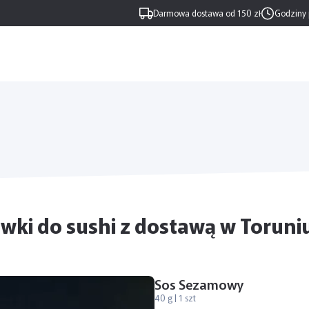
Darmowa dostawa od 150 zł
Godziny 
wki do sushi z dostawą w Toruni
Sos Sezamowy
40 g | 1 szt