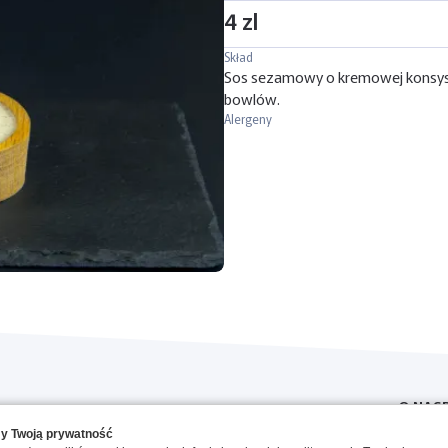
4 zl
Skład
Sos sezamowy o kremowej konsyste
bowlów.
Alergeny
O NAS
y Twoją prywatność