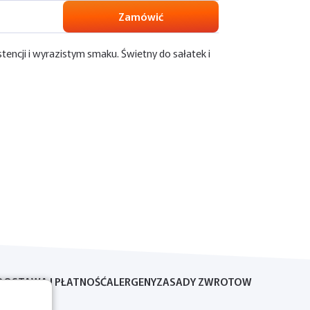
Zamówić
ncji i wyrazistym smaku. Świetny do sałatek i
DOSTAWA I PŁATNOŚĆ
ALERGENY
ZASADY ZWROTOW