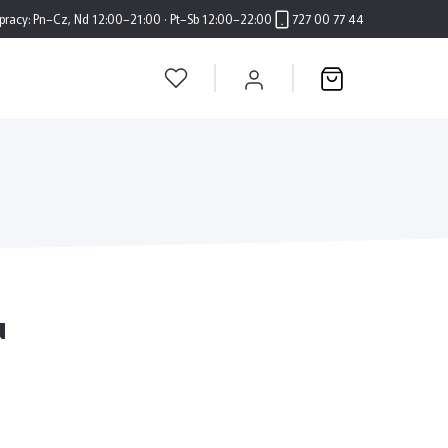
pracy:
Pn–Cz, Nd 12:00–21:00 · Pt–Sb 12:00–22:00
727 00 77 44
u