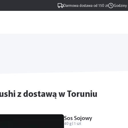
Darmowa dostawa od 150 zł
Godziny 
ushi z dostawą w Toruniu
Sos Sojowy
40 g | 1 szt