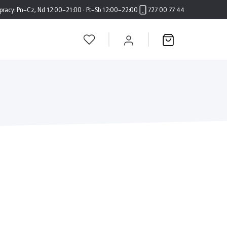
pracy:
Pn–Cz, Nd 12:00–21:00 · Pt–Sb 12:00–22:00
727 00 77 44