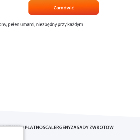
Zamówić
łony, pełen umami, niezbędny przy każdym
DOSTAWA I PŁATNOŚĆ
ALERGENY
ZASADY ZWROTOW