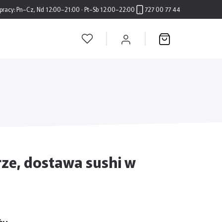
pracy:
Pn–Cz, Nd 12:00–21:00 · Pt–Sb 12:00–22:00
727 00 77 44
ze, dostawa sushi w
żu