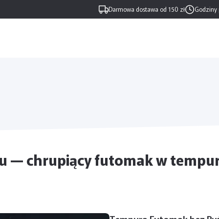
Darmowa dostawa od 150 zł
Godziny 
 — chrupiący futomak w tempur
Tempura Futomak bez Ry