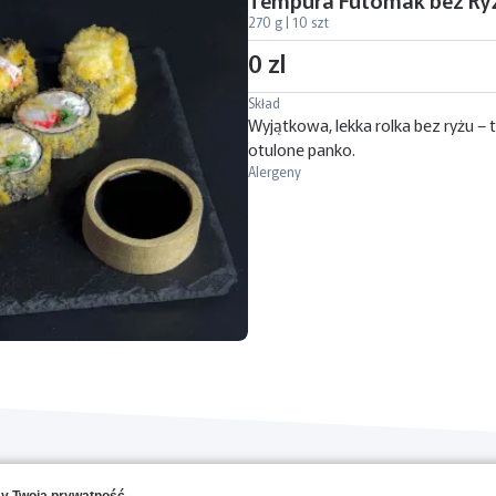
270 g | 10 szt
0 zl
Skład
Wyjątkowa, lekka rolka bez ryżu –
otulone panko.
Alergeny
O NAS