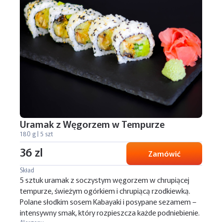
Uramak z Węgorzem w Tempurze
180 g | 5 szt
36 zl
Zamówić
Skład
5 sztuk uramak z soczystym węgorzem w chrupiącej
tempurze, świeżym ogórkiem i chrupiącą rzodkiewką.
Polane słodkim sosem Kabayaki i posypane sezamem –
intensywny smak, który rozpieszcza każde podniebienie.