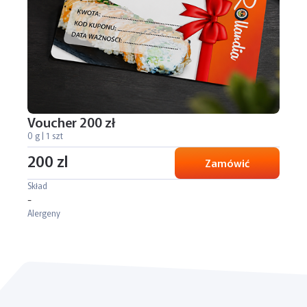
Voucher 200 zł
0 g | 1 szt
200 zl
Zamówić
Skład
-
Alergeny