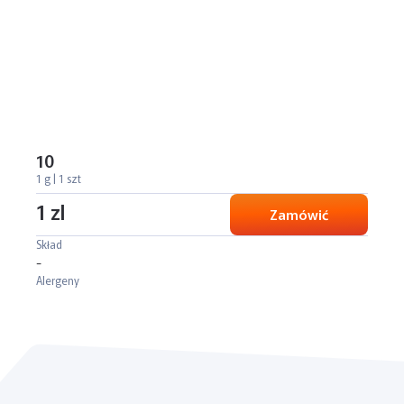
10
1 g | 1 szt
1 zl
Zamówić
Skład
-
Alergeny