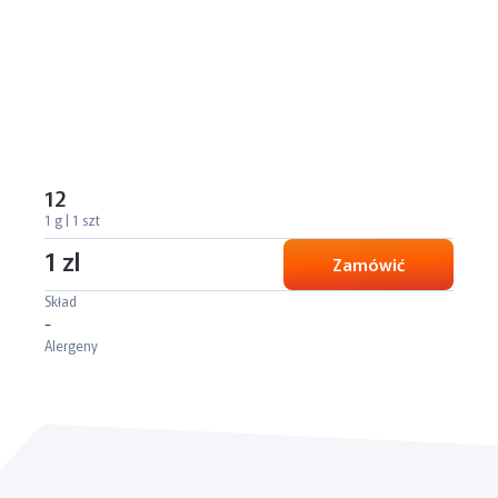
12
1 g | 1 szt
1 zl
Zamówić
Skład
-
Alergeny