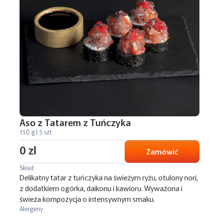
Aso z Tatarem z Tuńczyka
150 g | 5 szt
0 zl
Zamówić
Skład
Delikatny tatar z tuńczyka na świeżym ryżu, otulony nori,
z dodatkiem ogórka, daikonu i kawioru. Wyważona i
świeża kompozycja o intensywnym smaku.
Alergeny