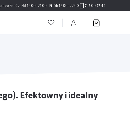
pracy:
Pn–Cz, Nd 12:00–21:00 · Pt–Sb 12:00–22:00
727 00 77 44
go). Efektowny i idealny