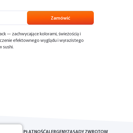
Zamówić
lack — zachwycające kolorami, świeżością i
czenie efektownego wyglądu i wyrazistego
 sushi.
DOSTAWA I PŁATNOŚĆ
ALERGENY
ZASADY ZWROTOW