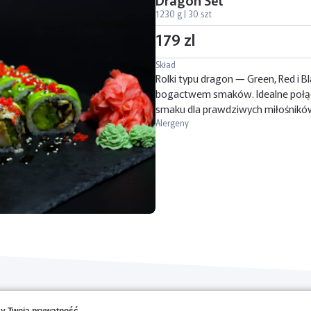
1230 g | 30 szt
179 zl
Skład
Rolki typu dragon — Green, Red i B
bogactwem smaków. Idealne połą
smaku dla prawdziwych miłośników
Alergeny
O NAS