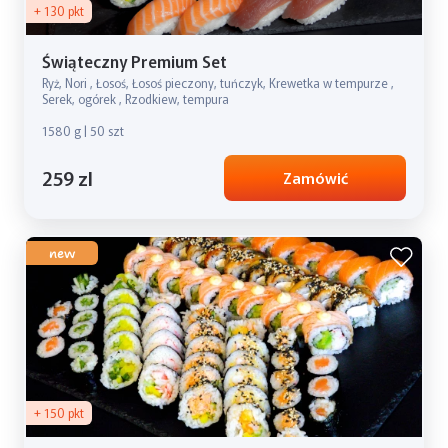
+ 130 pkt
Świąteczny Premium Set
Ryż, Nori , Łosoś, Łosoś pieczony, tuńczyk, Krewetka w tempurze ,
Serek, ogórek , Rzodkiew, tempura
1580 g | 50 szt
259 zl
Zamówić
new
+ 150 pkt