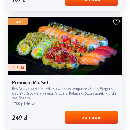
new
+ 125 pkt
Premium Mix Set
Ryż, Nori , Łosoś, tuńczyk, Krewetka w tempurze , Serek, Węgorz,
ogórek , Rzodkiew, kawior, Migdały, Kabayaki, Szczypiorek, kimchi
sos, Sezam
1780 g | 46 szt
249 zl
Zamówić