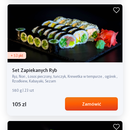
+ 53 pkt
Set Zapiekanych Ryb
Ryż, Nori , Łosoś pieczony, tuńczyk, Krewetka w tempurze , ogórek ,
Rzodkiew, Kabayaki, Sezam
580 g | 23 szt
105 zl
Zamówić