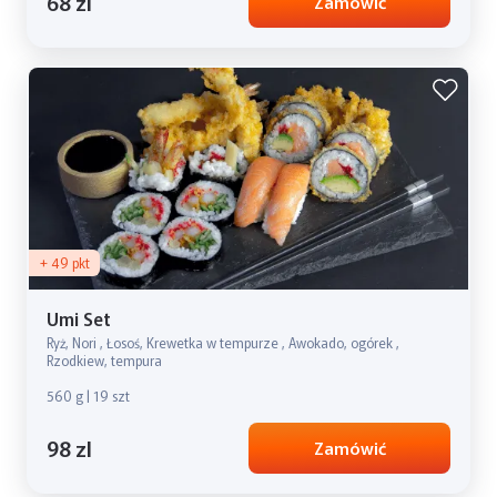
68 zl
Zamówić
+ 49 pkt
Umi Set
Ryż, Nori , Łosoś, Krewetka w tempurze , Awokado, ogórek ,
Rzodkiew, tempura
560 g | 19 szt
98 zl
Zamówić