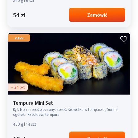
240 g | 6 szt
54 zl
Zamówić
new
+ 34 pkt
Tempura Mini Set
Ryż, Nori , Łosoś pieczony, Łosoś, Krewetka w tempurze , Surimi,
ogórek , Rzodkiew, tempura
450 g | 14 szt