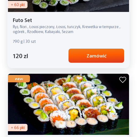
+ 60 pkt
Futo Set
Ryż, Nori , Łosoś pieczony, Łosoś, tuńczyk, Krewetka w tempurze ,
ogórek , Rzodkiew, Kabayaki, Sezam
790 g | 30 szt
120 zl
Zamówić
new
+ 66 pkt