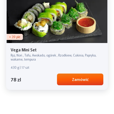
+ 39 pkt
Vega Mini Set
Ryż, Nori , Tofu, Awokado, ogórek , Rzodkiew, Cukinia, Papryka,
wakame, tempura
430 g | 17 szt
78 zl
Zamówić