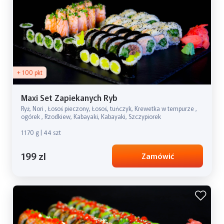
+ 100 pkt
Maxi Set Zapiekanych Ryb
Ryż, Nori , Łosoś pieczony, Łosoś, tuńczyk, Krewetka w tempurze ,
ogórek , Rzodkiew, Kabayaki, Kabayaki, Szczypiorek
1170 g | 44 szt
199 zl
Zamówić