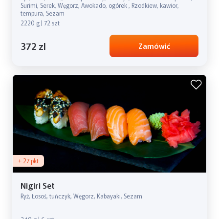
Surimi, Serek, Węgorz, Awokado, ogórek , Rzodkiew, kawior,
tempura, Sezam
2220 g | 72 szt
372 zl
Zamówić
+ 27 pkt
Nigiri Set
Ryż, Łosoś, tuńczyk, Węgorz, Kabayaki, Sezam