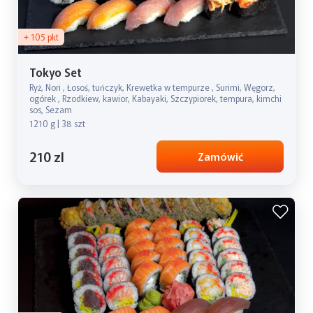
+ 105 pkt
Tokyo Set
Ryż, Nori , Łosoś, tuńczyk, Krewetka w tempurze , Surimi, Węgorz,
ogórek , Rzodkiew, kawior, Kabayaki, Szczypiorek, tempura, kimchi
sos, Sezam
1210 g | 38 szt
210 zl
Zamówić