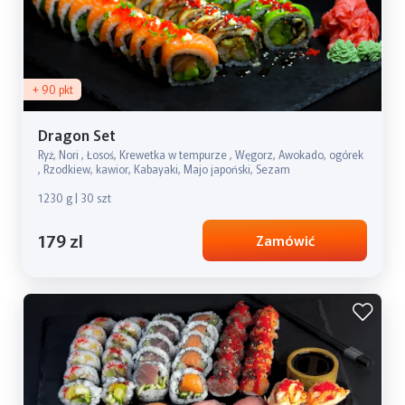
+ 90 pkt
Dragon Set
Ryż, Nori , Łosoś, Krewetka w tempurze , Węgorz, Awokado, ogórek
, Rzodkiew, kawior, Kabayaki, Majo japoński, Sezam
1230 g | 30 szt
179 zl
Zamówić