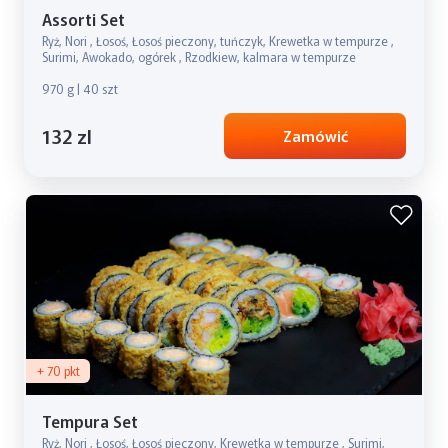
Assorti Set
Ryż, Nori , Łosoś, Łosoś pieczony, tuńczyk, Krewetka w tempurze ,
Surimi, Awokado, ogórek , Rzodkiew, kalmara w tempurze
970 g | 40 szt
132 zl
Zamówić
+ 70 pkt
Tempura Set
Ryż, Nori , Łosoś, Łosoś pieczony, Krewetka w tempurze , Surimi,