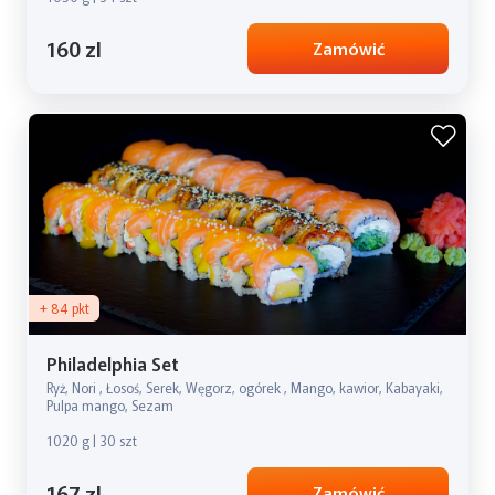
160 zl
Zamówić
+ 84 pkt
Philadelphia Set
Ryż, Nori , Łosoś, Serek, Węgorz, ogórek , Mango, kawior, Kabayaki,
Pulpa mango, Sezam
1020 g | 30 szt
167 zl
Zamówić