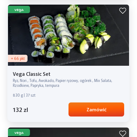
vega
+ 66 pkt
Vega Classic Set
Ryż, Nori , Tofu, Awokado, Papier ryżowy, ogórek , Mix Salata,
Rzodkiew, Papryka, tempura
830 g | 37 szt
132 zl
Zamówić
vega