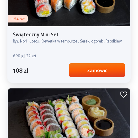
+ 54 pkt
Świąteczny Mini Set
Ryż, Nori , Łosoś, Krewetka w tempurze , Serek, ogórek , Rzodkiew
690 g | 22 szt
108 zl
Zamówić