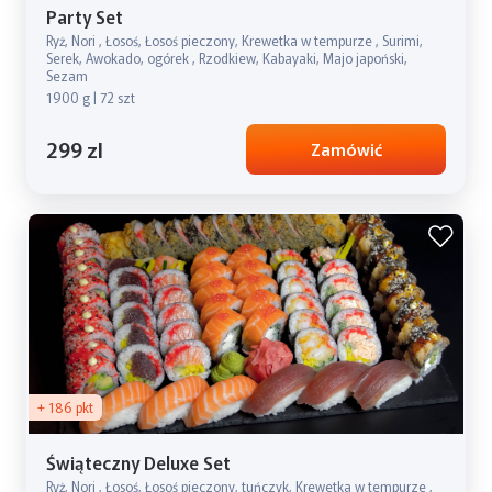
Party Set
Ryż, Nori , Łosoś, Łosoś pieczony, Krewetka w tempurze , Surimi,
Serek, Awokado, ogórek , Rzodkiew, Kabayaki, Majo japoński,
Sezam
1900 g | 72 szt
299 zl
Zamówić
+ 186 pkt
Świąteczny Deluxe Set
Ryż, Nori , Łosoś, Łosoś pieczony, tuńczyk, Krewetka w tempurze ,