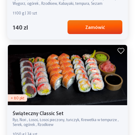
Węgorz, ogórek , Rzodkiew, Kabayaki, tempura, Sezam
1100 g | 30 szt
140 zl
Zamówić
+ 80 pkt
Świąteczny Classic Set
Ryż, Nori , Łosoś, Łosoś pieczony, tuńczyk, Krewetka w tempurze ,
Serek, ogórek , Rzodkiew
1050 g | 34 szt