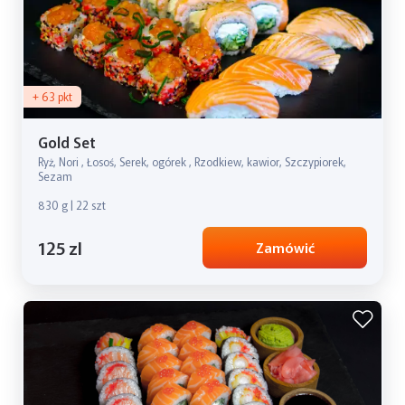
+ 63 pkt
Gold Set
Ryż, Nori , Łosoś, Serek, ogórek , Rzodkiew, kawior, Szczypiorek,
Sezam
830 g | 22 szt
125 zl
Zamówić