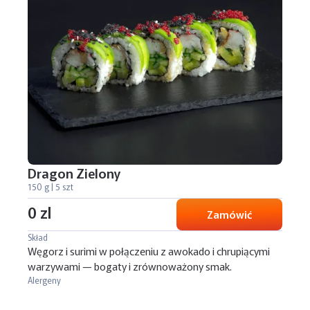
Dragon Zielony
150 g | 5 szt
0 zl
Zamówić
Skład
Węgorz i surimi w połączeniu z awokado i chrupiącymi
warzywami — bogaty i zrównoważony smak.
Alergeny