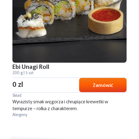
Ebi Unagi Roll
200 g | 5 szt
0 zl
Zamówić
Skład
Wyrazisty smak węgorza i chrupiące krewetki w
tempurze – rolka z charakterem.
Alergeny