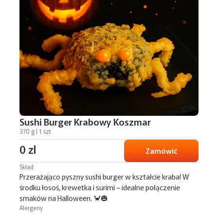
Sushi Burger Krabowy Koszmar
370 g | 1 szt
0 zl
Zamówić
Skład
Przerażająco pyszny sushi burger w kształcie kraba! W
środku łosoś, krewetka i surimi – idealne połączenie
smaków na Halloween. 🦀🎃
Alergeny