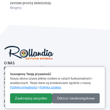
zestaw prostą świeżością.
Alergeny
O NAS
DOSTAWA I PŁATNOŚĆ
ALERGENY
Szanujemy Twoją prywatność
ZASADY ZWROTOW
Nasza strona używa plików cookies w celach funkcjonalnych i
Brejskiego 2A, 87-100 Toruń, Polska
analitycznych. Twoje dane są przetwarzane zgodnie z naszą
727 00 77 44
Polityką prywatności
i
Polityką cookies
.
rollandia.torun@gmail.com
Śledź nas:
Do koszyka
Zaakceptuj wszystko
Odrzuć nieobowiązkowe
Polityka Plików Cookie
Regulamin
Polityka prywatności
© Rollandia 2025. Wszelkie prawa zastrzeżone